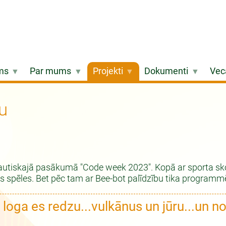
ms
Par mums
Projekti
Dokumenti
Vec
u
tautiskajā pasākumā "Code week 2023". Kopā ar sporta skol
spēles. Bet pēc tam ar Bee-bot palīdzību tika programmēts
oga es redzu...vulkānus un jūru...un no 