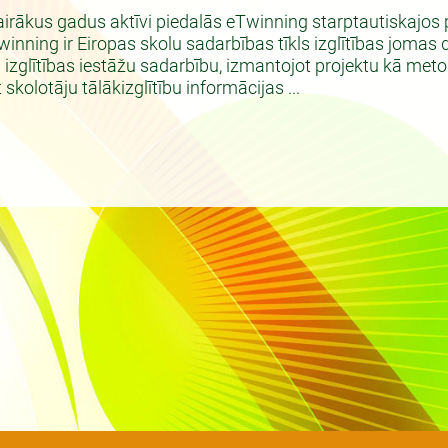
airākus gadus aktīvi piedalās eTwinning starptautiskajos p
inning ir Eiropas skolu sadarbības tīkls izglītības jomas
na izglītības iestāžu sadarbību, izmantojot projektu kā me
 skolotāju tālākizglītību informācijas ...