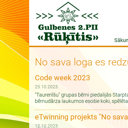
Sāku
No sava loga es redz
Code week 2023
25.10.2023.
"Taurenīšu" grupas bērni piedalijās Starp
bērnudārza laukumos esošie koki, spēlētas 
eTwinning projekts "No sava l
12.10.2023.