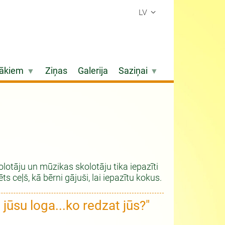
LV
ākiem
Ziņas
Galerija
Saziņai
otāju un mūzikas skolotāju tika iepazīti
 ceļš, kā bērni gājuši, lai iepazītu kokus.
jūsu loga...ko redzat jūs?"