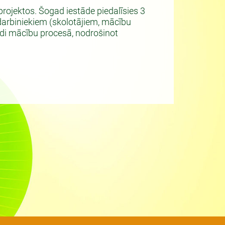
rojektos. Šogad iestāde piedalīsies 3
 darbiniekiem (skolotājiem, mācību
todi mācību procesā, nodrošinot