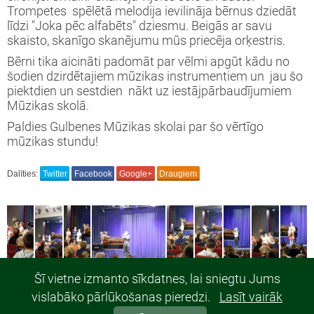
Trompetes spēlētā melodija ievilināja bērnus dziedāt
līdzi "Joka pēc alfabēts" dziesmu. Beigās ar savu
skaisto, skanīgo skanējumu mūs priecēja orķestris.
Bērni tika aicināti padomāt par vēlmi apgūt kādu no
šodien dzirdētajiem mūzikas instrumentiem un jau šo
piektdien un sestdien nākt uz iestājpārbaudījumiem
Mūzikas skolā.
Paldies Gulbenes Mūzikas skolai par šo vērtīgo
mūzikas stundu!
Dalīties:
Twitter
Facebook
Google+
Draugiem
Šī vietne izmanto sīkdatnes, lai sniegtu Jums
vislabāko pārlūkošanas pieredzi.
Lasīt vairāk
© 2019, Gulbenes 2.pirmsskolas izglītības iestāde "Rūķītis". Visas tiesības