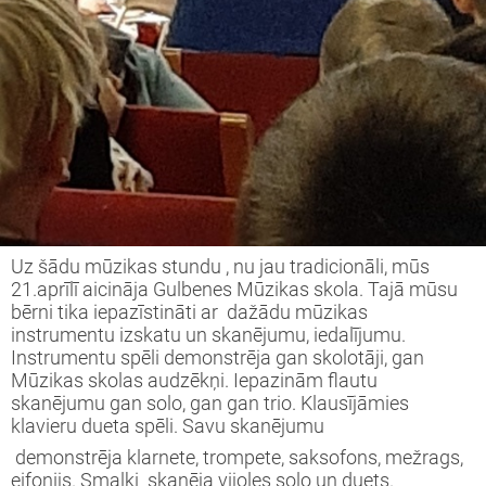
Uz šādu mūzikas stundu , nu jau tradicionāli, mūs
21.aprīlī aicināja Gulbenes Mūzikas skola. Tajā mūsu
bērni tika iepazīstināti ar dažādu mūzikas
instrumentu izskatu un skanējumu, iedalījumu.
Instrumentu spēli demonstrēja gan skolotāji, gan
Mūzikas skolas audzēkņi. Iepazinām flautu
skanējumu gan solo, gan gan trio. Klausījāmies
klavieru dueta spēli. Savu skanējumu
demonstrēja klarnete, trompete, saksofons, mežrags,
eifonijs. Smalki skanēja vijoles solo un duets.