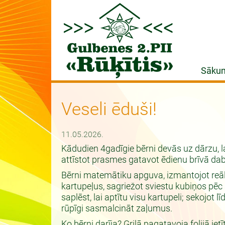
Sāku
Veseli ēduši!
11.05.2026.
Kādudien 4gadīgie bērni devās uz dārzu, 
attīstot prasmes gatavot ēdienu brīvā dab
Bērni matemātiku apguva, izmantojot reālas
kartupeļus, sagriežot sviestu kubiņos pēc 
saplēst, lai aptītu visu kartupeli; sekojot l
rūpīgi sasmalcināt zaļumus.
Ko bērni darīja? Grilā pagatavoja folijā ietī