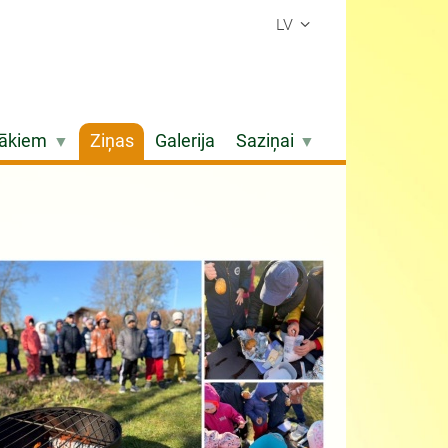
LV
ākiem
Ziņas
Galerija
Saziņai