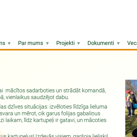
ms
Par mums
Projekti
Dokumenti
Vec
lai mācītos sadarboties un strādāt komandā,
ā, vienlaikus saudzējot dabu.
 dzīves situācijas: izvēloties līdzīga lieluma
svara un mērot, cik garus folijas gabaliņus
īdzi laikam, līdz kartupeļi ir gatavi, un mācoties
tus kartupeļus! Izdevās visiem, garšoja lieliski!