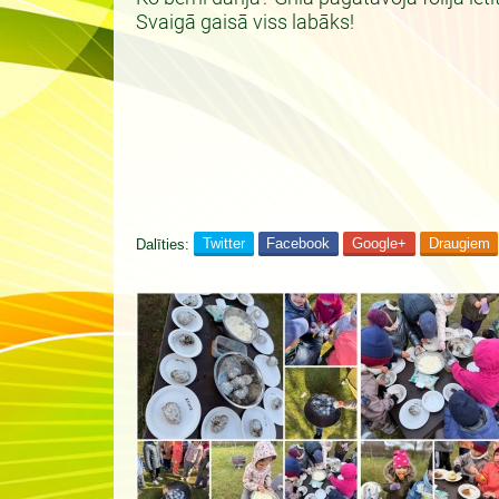
Svaigā gaisā viss labāks!
Dalīties:
Twitter
Facebook
Google+
Draugiem