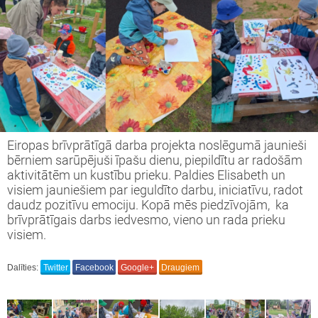
s tiekamies IKT ' 23-24
vprātīgā darba projekts Nr.2023-1-LV02-
51-VJT-000114519
inning projekts " We are full of wonder"
Eiropas brīvprātīgā darba projekta noslēgumā jaunieši
vprātīgā darba projekts Nr.2022-1-LV02-
bērniem sarūpējuši īpašu dienu, piepildītu ar radošām
51-VJT-000080173
aktivitātēm un kustību prieku. Paldies Elisabeth un
visiem jauniešiem par ieguldīto darbu, iniciatīvu, radot
daudz pozitīvu emociju. Kopā mēs piedzīvojām, ka
i Latvijai!
brīvprātīgais darbs iedvesmo, vieno un rada prieku
visiem.
opas brīvprātīgā darba projekts
Dalīties:
Twitter
Facebook
Google+
Draugiem
ronger Together" 2