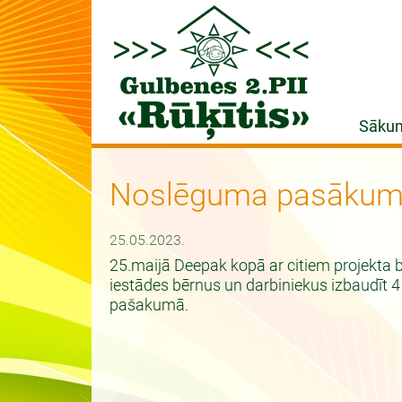
Sāku
Noslēguma pasāku
25.05.2023.
25.maijā Deepak kopā ar citiem projekta br
iestādes bērnus un darbiniekus izbaudīt 
pašakumā.