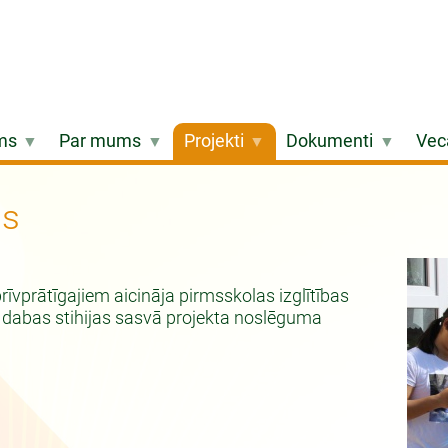
ms
Par mums
Projekti
Dokumenti
Vec
ms
īvprātīgajiem aicināja pirmsskolas izglītības
4 dabas stihijas sasvā projekta noslēguma