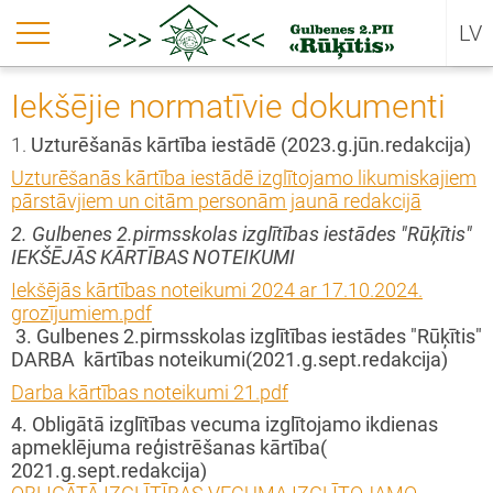
EN
riezties
riezties
riezties
riezties
riezties
riezties
riezties
riezties
riezties
LV
kums
r mums
pas
cāmies
ekti
umenti
ākiem
iņai
datņu politika
Iekšējie normatīvie dokumenti
ualitātes
ja, misija, vērtības
īši
TracKids
ie pavāri, lielā matemātika (E-Twinning)
ikums, licences, programma, attīstības
alsts
izīti
1.
Uzturēšanās kārtība iestādē (2023.g.jūn.redakcija)
ns
Uzturēšanās kārtība iestādē izglītojamo likumiskajiem
ēc izvēlēties šo iestādi?
ture, simboli
ši
mbas 11soļu programma
opas Brīvprātīgā darba projekts 2025-1-
tādes padome
inistrācija
pārstāvjiem un citām personām jaunā redakcijā
2-ESC51- VTJ-000345943
ņemšana
2. Gulbenes 2.pirmsskolas izglītības iestādes "Rūķītis"
manda
renīši
āmies dabā spēlējoties
nas ritms
IEKŠĒJĀS KĀRTĪBAS NOTEIKUMI
rning gardens(NPJR-2024/10024)
šējie normatīvie dokumenti
Iekšējās kārtības noteikumi 2024 ar 17.10.2024.
ojamies
mārītes
enkarte
grozījumiem.pdf
as otrreizējās pārstrādes rotaļlietas (e-
novērtējuma ziņojums
3. Gulbenes 2.pirmsskolas izglītības iestādes "Rūķītis"
nning)
DARBA kārtības noteikumi(2021.g.sept.redakcija)
pas
tes
 Mily
vātuma politika
Darba kārtības noteikumi 21.pdf
vprātīgā darba projekts nr.2024-1-LV02-
cāmies
i
4. Obligātā izglītības vecuma izglītojamo ikdienas
51- VTJ-000196979
apmeklējuma reģistrēšanas kārtība(
2021.g.sept.redakcija)
sava loga es redzu