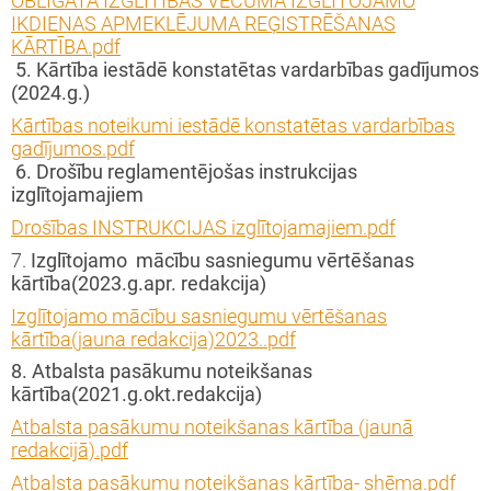
OBLIGĀTĀ IZGLĪTĪBAS VECUMA IZGLĪTOJAMO
IKDIENAS APMEKLĒJUMA REĢISTRĒŠANAS
KĀRTĪBA.pdf
s tiekamies IKT ' 23-24
5. Kārtība iestādē konstatētas vardarbības gadījumos
(2024.g.)
vprātīgā darba projekts Nr.2023-1-LV02-
Kārtības noteikumi iestādē konstatētas vardarbības
51-VJT-000114519
gadījumos.pdf
6. Drošību reglamentējošas instrukcijas
inning projekts " We are full of wonder"
izglītojamajiem
Drošības INSTRUKCIJAS izglītojamajiem.pdf
vprātīgā darba projekts Nr.2022-1-LV02-
7.
Izglītojamo mācību sasniegumu vērtēšanas
51-VJT-000080173
kārtība(2023.g.apr. redakcija)
Izglītojamo mācību sasniegumu vērtēšanas
i Latvijai!
kārtība(jauna redakcija)2023..pdf
8. Atbalsta pasākumu noteikšanas
opas brīvprātīgā darba projekts
kārtība(2021.g.okt.redakcija)
Atbalsta pasākumu noteikšanas kārtība (jaunā
ronger Together" 2
redakcijā).pdf
Atbalsta pasākumu noteikšanas kārtība- shēma.pdf