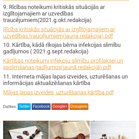
9. Rīcības noteikumi kritiskās situācijās ar
izglītojamajiem
ar uzvedības
traucējumiem(2021.g.okt.redakcija)
Rīcība kritiskās situācijās ar izglītojamajiem ar
uzvedības traucējumiem(jauna redakcija).pdf
10. Kārtība, kādā rīkojas bērna infekcijas slimību
gadījumos ( 2021.g.sept.redakcija)
Kārtības noteikumi infekciju slīmību profilaksei un
saslimšanas gadījumos(jaunā redakcijā).pdf
11. Interneta mājas lapas izveides, uzturēšanas un
informācijas aktualizēšanas kārtība
Mājas lapas izveides, uzturēšanas kārtība.pdf
Dalīties:
Twitter
Facebook
Google+
Draugiem