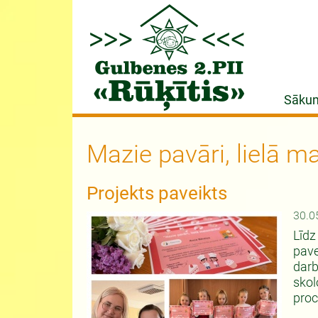
Sāku
Mazie pavāri, lielā m
Projekts paveikts
30.0
Līdz
pave
darb
skol
proc