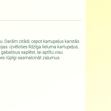
. Darām citādi, cepot kartupeļus karstās
as: izvēloties līdzīga lieluma kartupeļus,
gabaliņus saplēst, lai aptītu visu
oties rūpīgi sasmalcināt zaļumus.