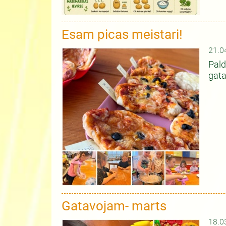
Esam picas meistari!
21.0
Pald
gata
Gatavojam- marts
18.0