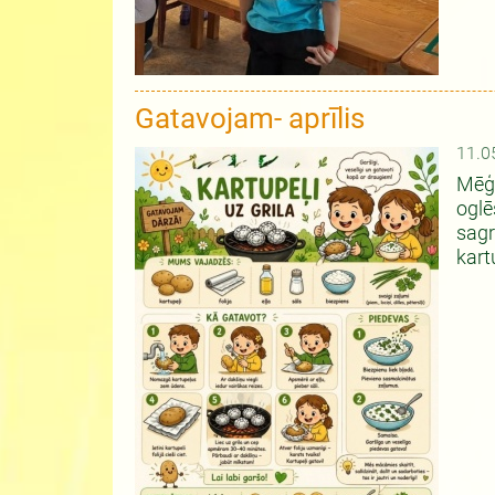
Gatavojam- aprīlis
11.0
Mēģi
oglē
sagr
kart