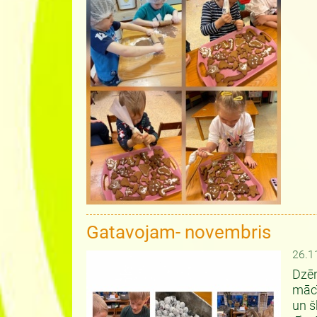
Gatavojam- novembris
26.1
Dzēr
mācī
un š