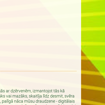
jās ar dzērvenēm, izmantojot tās kā
lāks vai mazāks, skaitīja līdz desmit, svēra
, palīgā nāca mūsu draudzene - digitālais