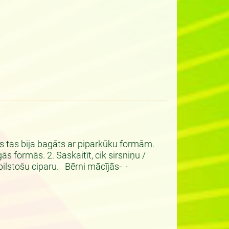
s tas bija bagāts ar piparkūku formām.
formās. 2. Saskaitīt, cik sirsniņu /
t atbilstošu ciparu. Bērni mācījās- ·