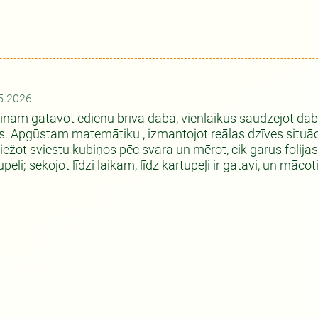
5.2026.
nām gatavot ēdienu brīvā dabā, vienlaikus saudzējot dabu
s. Apgūstam matemātiku , izmantojot reālas dzīves situācij
iežot sviestu kubiņos pēc svara un mērot, cik garus folijas 
upeli; sekojot līdzi laikam, līdz kartupeļi ir gatavi, un māc