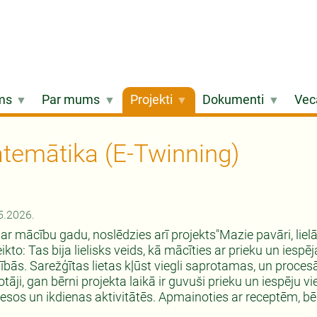
ms
Par mums
Projekti
Dokumenti
Vec
atemātika (E-Twinning)
5.2026.
 ar mācību gadu, noslēdzies arī projekts"Mazie pavāri, lie
ikto: Tas bija lielisks veids, kā mācīties ar prieku un ies
ībās. Sarežģītas lietas kļūst viegli saprotamas, un proces
otāji, gan bērni projekta laikā ir guvuši prieku un iespēju v
esos un ikdienas aktivitātēs. Apmainoties ar receptēm, bērn