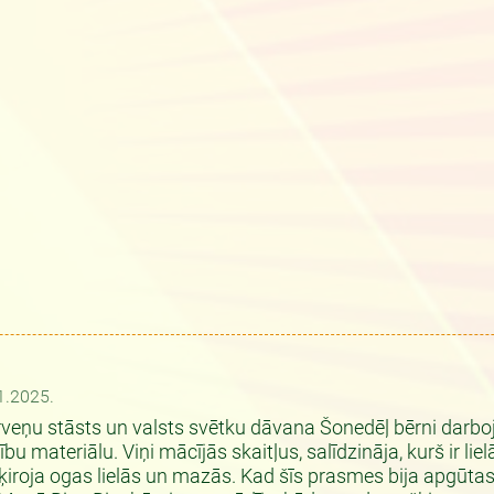
1.2025.
veņu stāsts un valsts svētku dāvana Šonedēļ bērni darbo
bu materiālu. Viņi mācījās skaitļus, salīdzināja, kurš ir lie
ķiroja ogas lielās un mazās. Kad šīs prasmes bija apgūtas