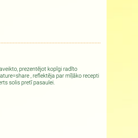
aveikto, prezentējot kopīgi radīto
e=share , reflektēja par mīļāko recepti
ts solis pretī pasaulei.