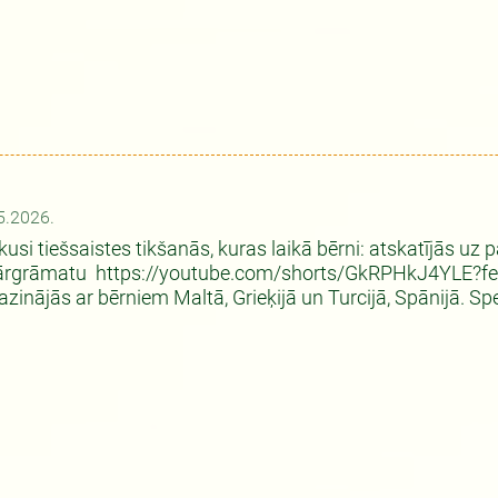
5.2026.
kusi tiešsaistes tikšanās, kuras laikā bērni: atskatījās uz p
rgrāmatu https://youtube.com/shorts/GkRPHkJ4YLE?featur
azinājās ar bērniem Maltā, Grieķijā un Turcijā, Spānijā. Sper