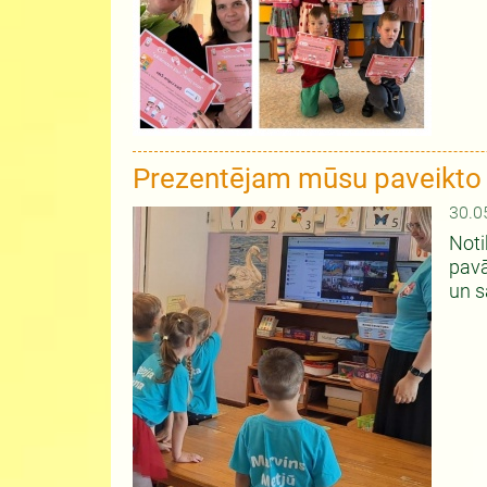
Prezentējam mūsu paveikto
30.0
Noti
pavā
un s