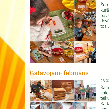
Šomē
kurā
pavā
devā
tos 
Gatavojam- februāris
28.0
Šajā
valo
teik
Sada