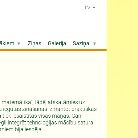
LV
ākiem
Ziņas
Galerija
Saziņai
lā matemātika", tādēļ atskatāmies uz
pēja iegūtās zināšanas izmantot praktiskās
ā tiek iesaistītas visas maņas. Gan
iegli integrēt tehnoloģijas mācību satura
iem bija iespēja ...