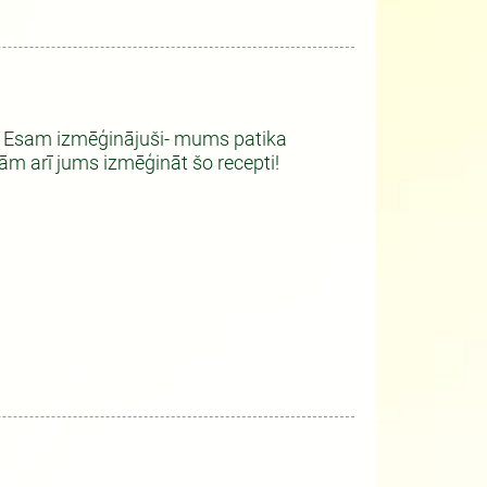
i! Esam izmēģinājuši- mums patika
ām arī jums izmēģināt šo recepti!