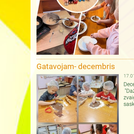
Gatavojam- decembris
17.0
Dece
"Daž
zvai
sask