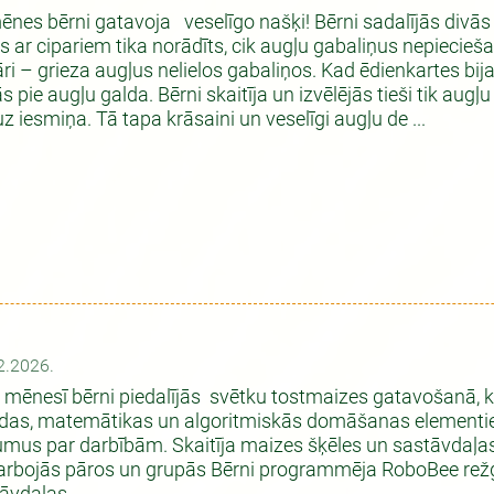
nes bērni gatavoja veselīgo našķi! Bērni sadalījās divās 
s ar cipariem tika norādīts, cik augļu gabaliņus nepiecie
ri – grieza augļus nelielos gabaliņos. Kad ēdienkartes bija
s pie augļu galda. Bērni skaitīja un izvēlējās tieši tik augļu
uz iesmiņa. Tā tapa krāsaini un veselīgi augļu de ...
2.2026.
 mēnesī bērni piedalījās svētku tostmaizes gatavošanā, k
das, matemātikas un algoritmiskās domāšanas elementie
umus par darbībām. Skaitīja maizes šķēles un sastāvdaļas
rbojās pāros un grupās Bērni programmēja RoboBee režģī,