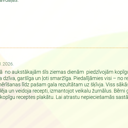
āvdaļas.
1.2026.
ā no aukstākajām šīs ziemas dienām piedzīvojām kopīg
a dzīva, garšīga un ļoti smaržīga. Piedalījāmies visi – no 
ērīšanas līdz pašam gala rezultātam uz šķīvja. Viss sākās
ēja un veidoja recepti, izmantojot veikalu žurnālus. Bērni gr
u kopīgu receptes plakātu. Lai atrastu nepieciešamās sastāv