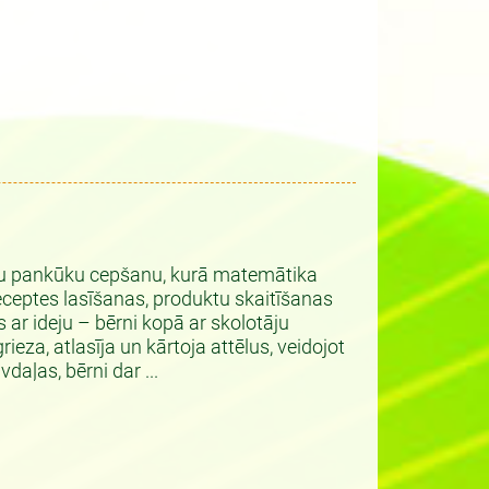
u pankūku cepšanu, kurā matemātika
receptes lasīšanas, produktu skaitīšanas
 ar ideju – bērni kopā ar skolotāju
ieza, atlasīja un kārtoja attēlus, veidojot
daļas, bērni dar ...