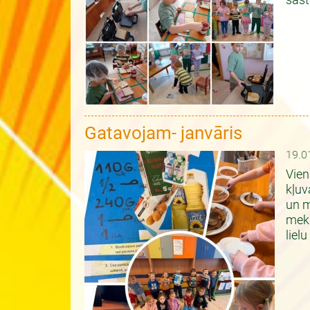
sast
Gatavojam- janvāris
19.0
Vien
kļuv
un m
mekl
liel