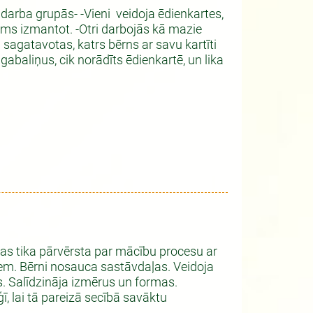
darba grupās- -Vieni veidoja ēdienkartes,
šams izmantot. -Otri darbojās kā mazie
 sagatavotas, katrs bērns ar savu kartīti
 gabaliņus, cik norādīts ēdienkartē, un lika
as tika pārvērsta par mācību procesu ar
m. Bērni nosauca sastāvdaļas. Veidoja
. Salīdzināja izmērus un formas.
 lai tā pareizā secībā savāktu