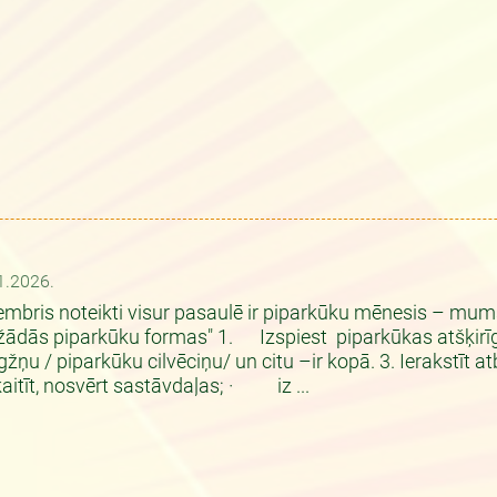
1.2026.
mbris noteikti visur pasaulē ir piparkūku mēnesis – mum
ādās piparkūku formas" 1. Izspiest piparkūkas atšķirīgās 
gžņu / piparkūku cilvēciņu/ un citu –ir kopā. 3. Ierakstī
aitīt, nosvērt sastāvdaļas; · iz ...