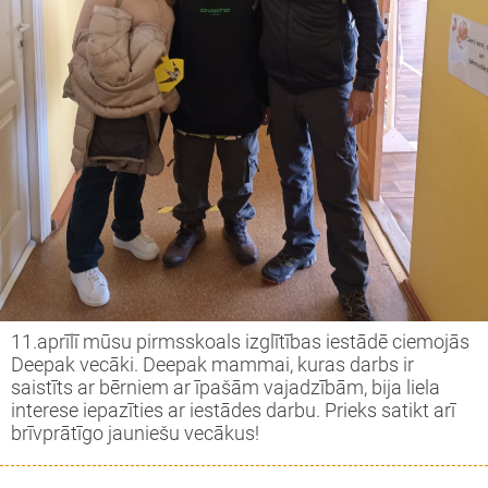
11.aprīlī mūsu pirmsskoals izglītības iestādē ciemojās
Deepak vecāki. Deepak mammai, kuras darbs ir
saistīts ar bērniem ar īpašām vajadzībām, bija liela
interese iepazīties ar iestādes darbu. Prieks satikt arī
brīvprātīgo jauniešu vecākus!