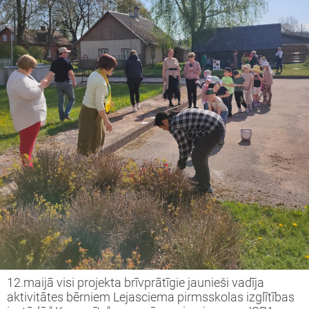
12.maijā visi projekta brīvprātīgie jaunieši vadīja
aktivitātes bērniem Lejasciema pirmsskolas izglītības