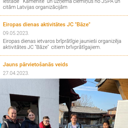
iestādē " Kamenīte" un uzņēma ciemiņus no JSPA un
citām Latvijas organizācijām
Eiropas dienas aktivitātes JC "Bāze"
09.05.2023.
Eiropas dienas ietvaros brīprātīgie jaunieši organizēja
aktivitātes JC "Bāze" citiem brīvprātīgajiem.
Jauns pārvietošanās veids
27.04.2023.