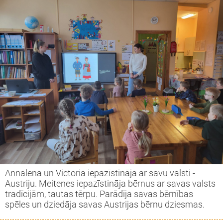
Annalena un Victoria iepazīstināja ar savu valsti -
Austriju. Meitenes iepazīstināja bērnus ar savas valsts
tradīcijām, tautas tērpu. Parādīja savas bērnības
spēles un dziedāja savas Austrijas bērnu dziesmas.