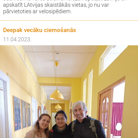
apskatīt LAtvijas skaistākās vietas, jo nu var
pārvietoties ar velosipēdiem.
Deepak vecāku ciemošanās
11.04.2023.