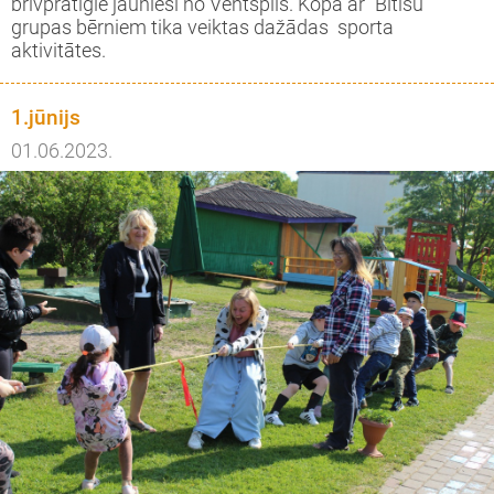
brīvprātīgie jaunieši no Ventspils. Kopā ar "Bitīšu"
grupas bērniem tika veiktas dažādas sporta
aktivitātes.
1.jūnijs
01.06.2023.