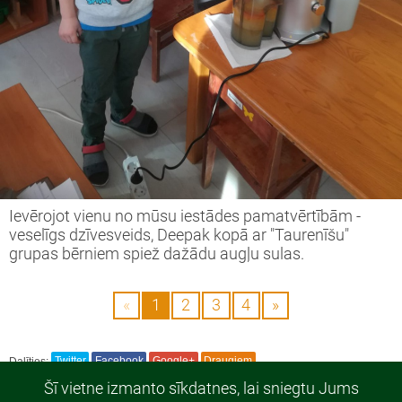
Ievērojot vienu no mūsu iestādes pamatvērtībām -
veselīgs dzīvesveids, Deepak kopā ar "Taurenīšu"
grupas bērniem spiež dažādu augļu sulas.
«
1
2
3
4
»
Dalīties:
Twitter
Facebook
Google+
Draugiem
Šī vietne izmanto sīkdatnes, lai sniegtu Jums