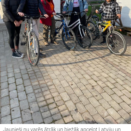
Jaunieši nu varēs ātrāk un biežāk apceļot Latviju un