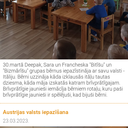
30.martā Deepak, Sara un Francheska "Bitīšu" un
"Bizmārīšu" grupas bērnus iepazīstināja ar savu valsti -
Itāliju. Bērni uzzināja kāda izklausās itāļu tautas
dziesma, kāda māja izskatās katram brīvprātīgajam.
Brīvprātīgie jaunieši iemācīja bērniem rotaļu, kuru paši
brīvprātīgie jaunieši ir spēlējuši, kad bijuši bērni.
Austrijas valsts iepazīšana
23.03.2023.