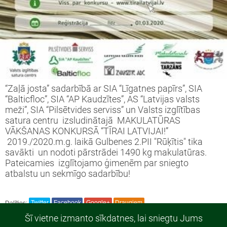
“Zaļā josta” sadarbībā ar SIA “Līgatnes papīrs”, SIA
“Balticfloc”, SIA “AP Kaudzītes”, AS “Latvijas valsts
meži”, SIA “Pilsētvides serviss” un Valsts izglītības
satura centru izsludinātajā MAKULATŪRAS
VĀKŠANAS KONKURSĀ “TĪRAI LATVIJAI!”
2019./2020.m.g. laikā Gulbenes 2.PII "Rūķītis" tika
savākti un nodoti pārstrādei 1490 kg makulatūras.
Pateicamies izglītojamo ģimenēm par sniegto
atbalstu un sekmīgo sadarbību!
Dalīties:
Twitter
Facebook
Google+
Draugiem
Šī vietne izmanto sīkdatnes, lai sniegtu Jums