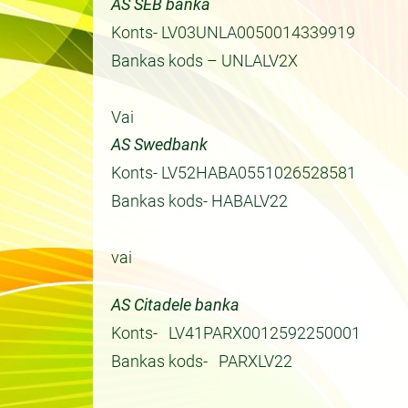
AS SEB banka
Konts- LV03UNLA0050014339919
Bankas kods – UNLALV2X
Vai
AS Swedbank
Konts- LV52HABA0551026528581
Bankas kods- HABALV22
vai
AS Citadele banka
Konts- LV41PARX0012592250001
Bankas kods- PARXLV22