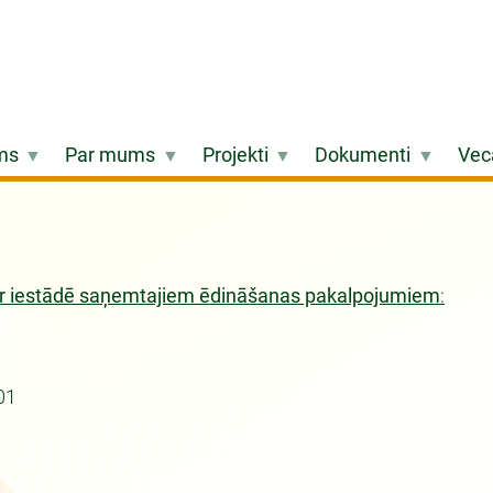
ms
Par mums
Projekti
Dokumenti
Vec
r iestādē saņemtajiem ēdināšanas pakalpojumiem
:
01