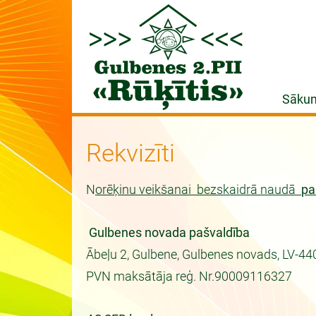
Sāku
Rekvizīti
N
orēķinu veikšanai bezskaidrā naudā
pa
Gulbenes novada pašvaldība
Ābeļu 2, Gulbene, Gulbenes novads, LV-44
PVN maksātāja reģ. Nr.90009116327