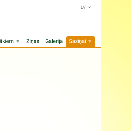
LV
ākiem
Ziņas
Galerija
Saziņai