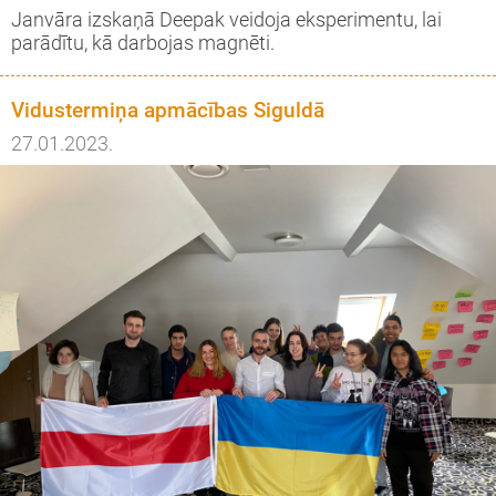
Janvāra izskaņā Deepak veidoja eksperimentu, lai
parādītu, kā darbojas magnēti.
Vidustermiņa apmācības Siguldā
27.01.2023.