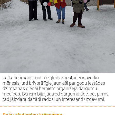
Tā kā februāris mūsu izglītības iestādei ir svētku
mēnesis, tad brīvprātīgie jaunieši par godu iestādes
dzimšanas dienai bērniem organizēja dārgumu
medības. Bēriem bija jāatrod dārgumu āde, bet pirms
tad jāizdara dažādi radoši un interesanti uzdevumi.
Rožu ziedlapiņu krāsošana