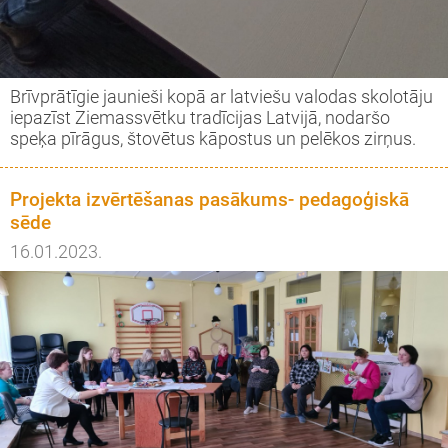
Brīvprātīgie jaunieši kopā ar latviešu valodas skolotāju
iepazīst Ziemassvētku tradīcijas Latvijā, nodaršo
speķa pīrāgus, štovētus kāpostus un pelēkos zirņus.
Projekta izvērtēšanas pasākums- pedagoģiskā
sēde
16.01.2023.