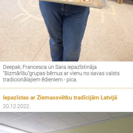
Deepak, Francesca un Sara iepazīstināja
"Bizmārīšu"grupas bērnus ar vienu no savas valsts
tradicionālajiem ēdieniem - pica.
Iepazīstas ar Ziemassvētku tradīcijām Latvijā
20.12.2022.