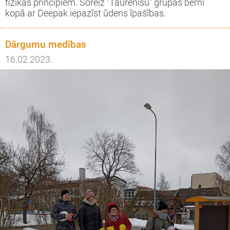
fizikas principiem. Šoreiz "Taurenīšu" grupas bērni
kopā ar Deepak iepazīst ūdens īpašības.
Dārgumu medības
16.02.2023.