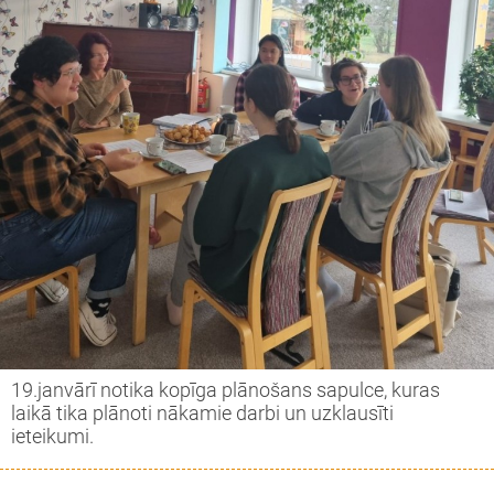
19.janvārī notika kopīga plānošans sapulce, kuras
laikā tika plānoti nākamie darbi un uzklausīti
ieteikumi.