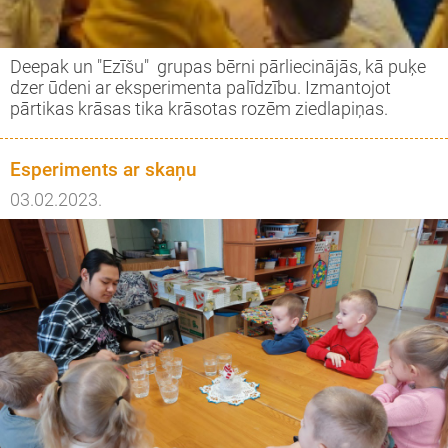
Deepak un "Ezīšu" grupas bērni pārliecinājās, kā puķe
dzer ūdeni ar eksperimenta palīdzību. Izmantojot
pārtikas krāsas tika krāsotas rozēm ziedlapiņas.
Esperiments ar skaņu
03.02.2023.