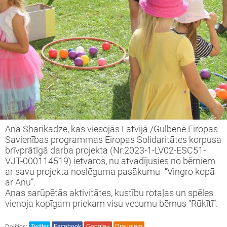
s tiekamies IKT ' 23-24
vprātīgā darba projekts Nr.2023-1-LV02-
51-VJT-000114519
inning projekts " We are full of wonder"
vprātīgā darba projekts Nr.2022-1-LV02-
51-VJT-000080173
Ana Sharikadze, kas viesojās Latvijā /Gulbenē Eiropas
Savienības programmas Eiropas Solidaritātes korpusa
i Latvijai!
brīvprātīgā darba projekta (Nr.2023-1-LV02-ESC51-
VJT-000114519) ietvaros, nu atvadījusies no bērniem
ar savu projekta noslēguma pasākumu- “Vingro kopā
opas brīvprātīgā darba projekts
ar Anu”.
Anas sarūpētās aktivitātes, kustību rotaļas un spēles
ronger Together" 2
vienoja kopīgam priekam visu vecumu bērnus “Rūķītī”.
Dalīties:
Twitter
Facebook
Google+
Draugiem