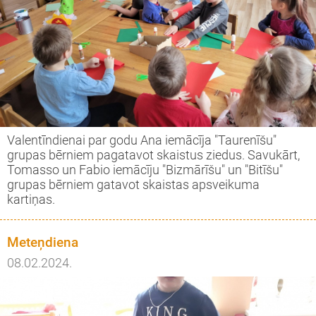
Valentīndienai par godu Ana iemācīja "Taurenīšu"
grupas bērniem pagatavot skaistus ziedus. Savukārt,
Tomasso un Fabio iemācīju "Bizmārīšu" un "Bitīšu"
grupas bērniem gatavot skaistas apsveikuma
kartiņas.
Meteņdiena
08.02.2024.