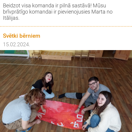
Beidzot visa komanda ir pilnā sastāvā! Mūsu
brīvprātīgo komandai ir pievienojusies Marta no
Itālijas.
Svētki bērniem
15.02.2024.