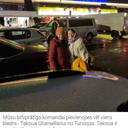
Mūsu brīvprātīgo komandai pievienojies vēl viens
biedrs - Takoua Gharsellaoui no Tunisijas. Takoua ir