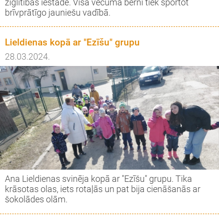
ziglītības iestādē. Visa vecuma bērni tiek sportot
brīvprātīgo jauniešu vadībā.
Lieldienas kopā ar "Ezīšu" grupu
28.03.2024.
Ana Lieldienas svinēja kopā ar "Ezīšu" grupu. Tika
krāsotas olas, iets rotaļās un pat bija cienāšanās ar
šokolādes olām.