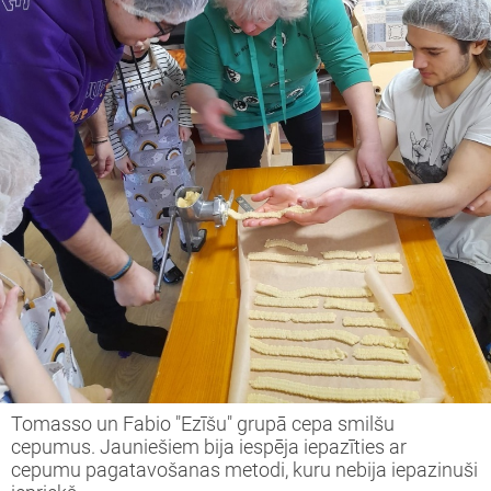
Tomasso un Fabio "Ezīšu" grupā cepa smilšu
cepumus. Jauniešiem bija iespēja iepazīties ar
cepumu pagatavošanas metodi, kuru nebija iepazinuši