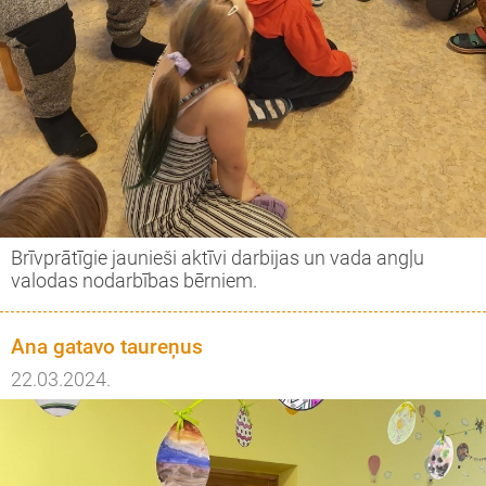
Brīvprātīgie jaunieši aktīvi darbijas un vada angļu
valodas nodarbības bērniem.
Ana gatavo taureņus
22.03.2024.