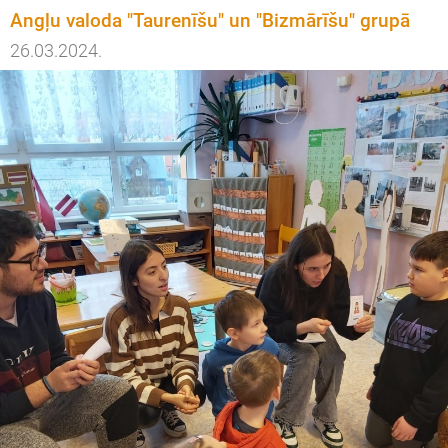
Angļu valoda "Taurenīšu" un "Bizmārīšu" grupā
26.03.2024.