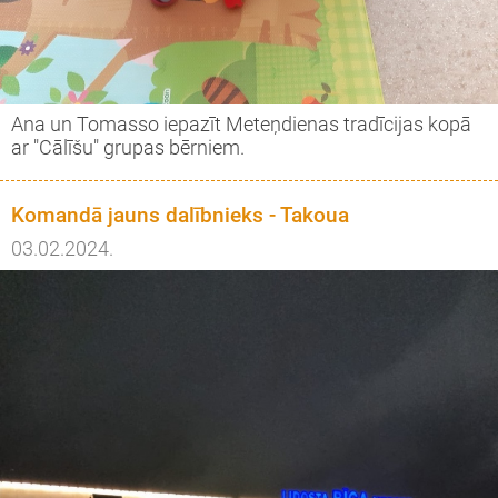
Ana un Tomasso iepazīt Meteņdienas tradīcijas kopā
ar "Cālīšu" grupas bērniem.
Komandā jauns dalībnieks - Takoua
03.02.2024.