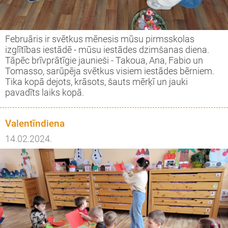
Februāris ir svētkus mēnesis mūsu pirmsskolas
izglītības iestādē - mūsu iestādes dzimšanas diena.
Tāpēc brīvprātīgie jaunieši - Takoua, Ana, Fabio un
Tomasso, sarūpēja svētkus visiem iestādes bērniem.
Tika kopā dejots, krāsots, šauts mērķī un jauki
pavadīts laiks kopā.
Valentīndiena
14.02.2024.