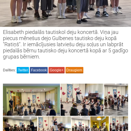
s tiekamies IKT ' 23-24
vprātīgā darba projekts Nr.2023-1-LV02-
Elisabeth piedalās tautiskol deju koncertā. Viņa jau
51-VJT-000114519
piecus mēnešus dejo Gulbenes tautisko deju kopā
"Ratiņš". Ir iemācījusies latviešu deju soļus un labprāt
inning projekts " We are full of wonder"
piedalās bērnu tautisko deju koncertā kopā ar 5 gadīgo
grupas bērniem.
vprātīgā darba projekts Nr.2022-1-LV02-
51-VJT-000080173
Dalīties:
Twitter
Facebook
Google+
Draugiem
i Latvijai!
opas brīvprātīgā darba projekts
ronger Together" 2