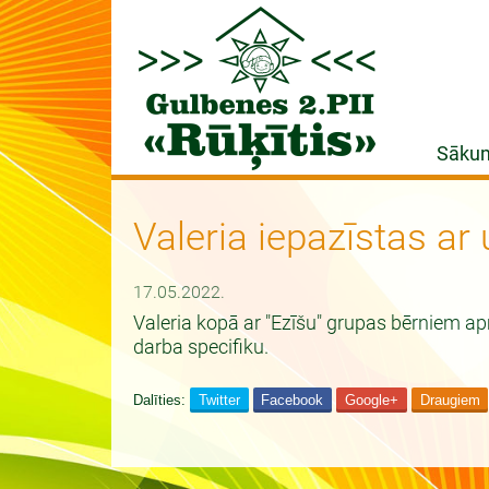
Sāku
Valeria iepazīstas a
17.05.2022.
Valeria kopā ar "Ezīšu" grupas bērniem 
darba specifiku.
Dalīties:
Twitter
Facebook
Google+
Draugiem