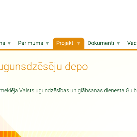
ms
Par mums
Projekti
Dokumenti
Vec
r ugunsdzēsēju depo
apmeklēja Valsts ugundzēsības un glābšanas dienesta Gul