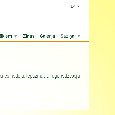
LV
ākiem
Ziņas
Galerija
Saziņai
benes nodaļu. Iepazinās ar ugunsdzēsēju