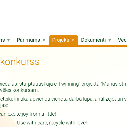
ms
Par mums
Projekti
Dokumenti
Vec
u konkurss
edalās starptautiskajā e-Twinning” projektā “Manas otrreiz
zvēles konkursam.
ikumi tika apvienoti vienotā darba lapā, analizējot un ve
jas:
 excite joy from a little!
u! Use with care, recycle with love!