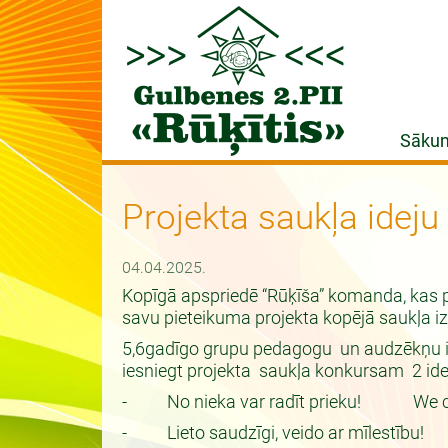
Sāku
Projekta saukļa idej
04.04.2025.
Kopīgā apspriedē “Rūķīša” komanda, kas pi
savu pieteikuma projekta kopējā saukļa i
5,6gadīgo grupu pedagogu un audzēkņu iete
iesniegt projekta saukļa konkursam 2 ide
- No nieka var radīt prieku! We can
- Lieto saudzīgi, veido ar mīlestīb