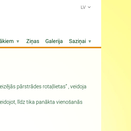
LV
ākiem
Ziņas
Galerija
Saziņai
ējās pārstrādes rotaļlietas” , veidoja
idojot, līdz tika panākta vienošanās