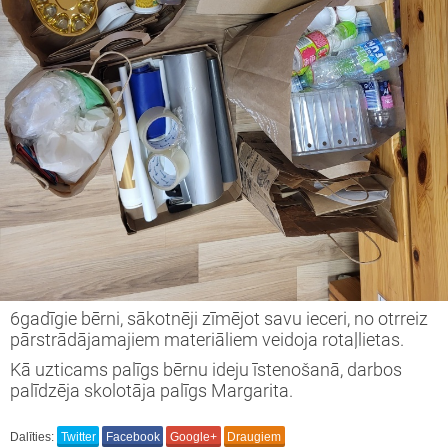
s tiekamies IKT ' 23-24
vprātīgā darba projekts Nr.2023-1-LV02-
51-VJT-000114519
inning projekts " We are full of wonder"
vprātīgā darba projekts Nr.2022-1-LV02-
51-VJT-000080173
i Latvijai!
6gadīgie bērni, sākotnēji zīmējot savu ieceri, no otrreiz
opas brīvprātīgā darba projekts
pārstrādājamajiem materiāliem veidoja rotaļlietas.
Kā uzticams palīgs bērnu ideju īstenošanā, darbos
ronger Together" 2
palīdzēja skolotāja palīgs Margarita.
Dalīties:
Twitter
Facebook
Google+
Draugiem