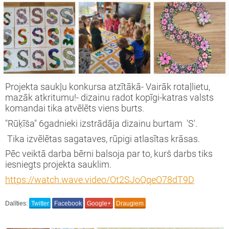
s tiekamies IKT ' 23-24
vprātīgā darba projekts Nr.2023-1-LV02-
51-VJT-000114519
inning projekts " We are full of wonder"
Projekta saukļu konkursa atzītākā- Vairāk rotaļlietu,
mazāk atkritumu!- dizainu radot kopīgi-katras valsts
komandai tika atvēlēts viens burts.
vprātīgā darba projekts Nr.2022-1-LV02-
51-VJT-000080173
"Rūķīša" 6gadnieki izstrādāja dizainu burtam 'S'.
Tika izvēlētas sagataves, rūpigi atlasītas krāsas.
i Latvijai!
Pēc veiktā darba bērni balsoja par to, kurš darbs tiks
iesniegts projekta sauklim.
opas brīvprātīgā darba projekts
https://watch.wave.video/Ot2SJoQqeO78dT9D
ronger Together" 2
Dalīties:
Twitter
Facebook
Google+
Draugiem