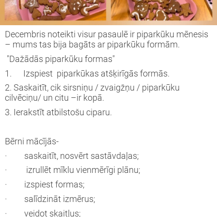
Decembris noteikti visur pasaulē ir piparkūku mēnesis
– mums tas bija bagāts ar piparkūku formām.
"Dažādās piparkūku formas"
1. Izspiest piparkūkas atšķirīgās formās.
2. Saskaitīt, cik sirsniņu / zvaigžņu / piparkūku
cilvēciņu/ un citu –ir kopā.
3. Ierakstīt atbilstošu ciparu.
Bērni mācījās-
· saskaitīt, nosvērt sastāvdaļas;
· izrullēt mīklu vienmērīgi plānu;
· izspiest formas;
· salīdzināt izmērus;
· veidot skaitļus;