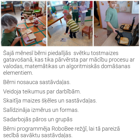
s tiekamies IKT ' 23-24
vprātīgā darba projekts Nr.2023-1-LV02-
51-VJT-000114519
inning projekts " We are full of wonder"
Šajā mēnesī bērni piedalījās svētku tostmaizes
gatavošanā, kas tika pārvērsta par mācību procesu ar
valodas, matemātikas un algoritmiskās domāšanas
vprātīgā darba projekts Nr.2022-1-LV02-
elementiem.
51-VJT-000080173
Bērni nosauca sastāvdaļas.
i Latvijai!
Veidoja teikumus par darbībām.
Skaitīja maizes šķēles un sastāvdaļas.
opas brīvprātīgā darba projekts
Salīdzināja izmērus un formas.
Sadarbojās pāros un grupās
ronger Together" 2
Bērni programmēja RoboBee režģī, lai tā pareizā
secībā savāktu sastāvdaļas.