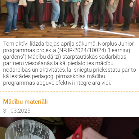
s tiekamies IKT ' 23-24
vprātīgā darba projekts Nr.2023-1-LV02-
51-VJT-000114519
Tom aktīvi līdzdarbojas aprīļa sākumā, Norplus Junior
programmas projekta (NPJR-2024/10024) "Learning
inning projekts " We are full of wonder"
gardens"( Mācību dārzi) starptautiskās sadarbības
partneru viesošanās laikā, piedaloties mācību
vprātīgā darba projekts Nr.2022-1-LV02-
nodarbībās un aktivitātēs, lai sniegtu priekšstatu par to
51-VJT-000080173
kā iestādes pedagogi pirmsskolas mācību
programmas apguvē efektīvi integrē āra vidi.
i Latvijai!
Mācību materiāli
opas brīvprātīgā darba projekts
31.03.2025.
ronger Together" 2