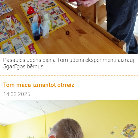
Pasaules ūdens dienā Tom ūdens eksperimenti aizrauj
5gadīgos bērnus.
Tom māca izmantot otrreiz
14.03.2025.