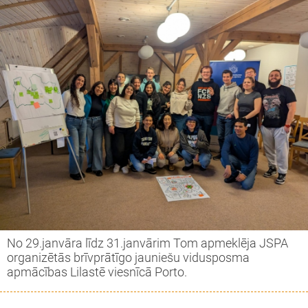
No 29.janvāra līdz 31.janvārim Tom apmeklēja JSPA
organizētās brīvprātīgo jauniešu vidusposma
apmācības Lilastē viesnīcā Porto.