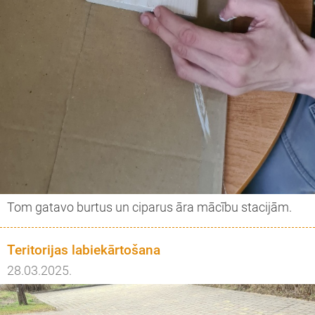
Tom gatavo burtus un ciparus āra mācību stacijām.
Teritorijas labiekārtošana
28.03.2025.