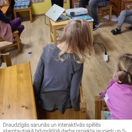
Draudzīgās sarunās un interaktīvās spēlēs
starptautiskā brīvprātīgā darba projekta jaunieši un 5-