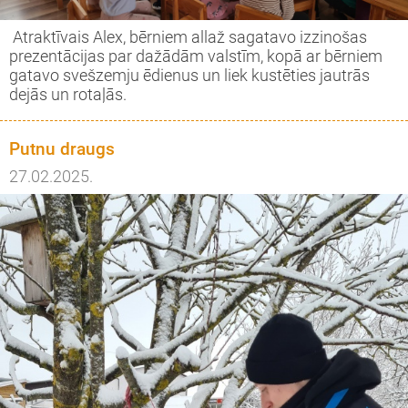
Atraktīvais Alex, bērniem allaž sagatavo izzinošas
prezentācijas par dažādām valstīm, kopā ar bērniem
gatavo svešzemju ēdienus un liek kustēties jautrās
dejās un rotaļās.
Putnu draugs
27.02.2025.