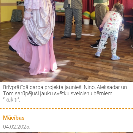
Brīvprātīgā darba projekta jaunieši Nino, Aleksadar un
Tom sarūpējuši jauku svētku sveicienu bērniem
“Rūķītī”.
Mācības
04.02.2025.