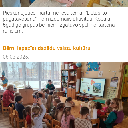
Pieskaņojoties marta mēneša tēmai, "Lietas, to
pagatavošana", Tom izdomājis aktivitāti. Kopā ar
5gadīgo grupas bērniem izgatavo spēli no kartona
rullīšiem.
Bērni iepazīst dažādu valstu kultūru
06.03.2025.