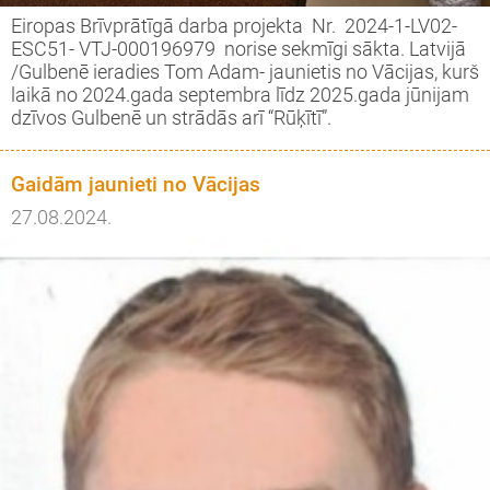
Eiropas Brīvprātīgā darba projekta Nr. 2024-1-LV02-
ESC51- VTJ-000196979 norise sekmīgi sākta. Latvijā
/Gulbenē ieradies Tom Adam- jaunietis no Vācijas, kurš
laikā no 2024.gada septembra līdz 2025.gada jūnijam
dzīvos Gulbenē un strādās arī “Rūķītī”.
Gaidām jaunieti no Vācijas
27.08.2024.