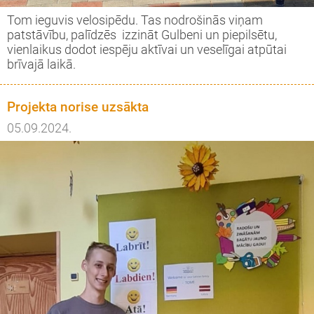
Tom ieguvis velosipēdu. Tas nodrošinās viņam
patstāvību, palīdzēs izzināt Gulbeni un piepilsētu,
vienlaikus dodot iespēju aktīvai un veselīgai atpūtai
brīvajā laikā.
Projekta norise uzsākta
05.09.2024.