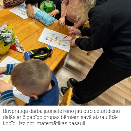
Brīvprātīgā darba jauniete Nino jau otro ceturtdienu
dalās ar 6 gadīgo grupas bērniem savā aizrautībā-
kopīgi izzinot matemātikas pasauli.