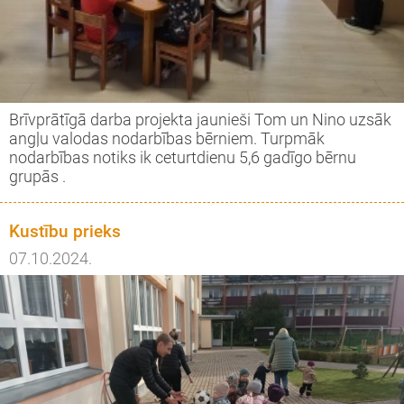
Brīvprātīgā darba projekta jaunieši Tom un Nino uzsāk
angļu valodas nodarbības bērniem. Turpmāk
nodarbības notiks ik ceturtdienu 5,6 gadīgo bērnu
grupās .
Kustību prieks
07.10.2024.