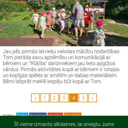
Jau pēc pirmās latviešu valodas mācību nodarbības
Tom pierāda savu apņēmību un komunikācijā ar
bērniem un “Rūķīša” darbiniekiem jau lieto apgūtos
vārdus. Pirmās aktivitātes kopā ar bērniem ir rotaļas
un kopīgas spēles ar smiltīm un dabas materiāliem.
Bērni labprāt meklē iespēju būt kopā ar Tom.
«
1
2
3
4
5
»
Dalīties:
Twitter
Facebook
Google+
Draugiem
Šī vietne izmanto sīkdatnes, lai sniegtu Jums