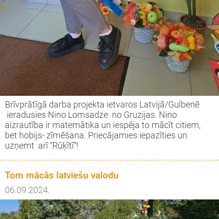
Brīvprātīgā darba projekta ietvaros Latvijā/Gulbenē
ieradusies Nino Lomsadze no Gruzijas. Nino
aizrautība ir matemātika un iespēja to mācīt citiem,
bet hobijs- zīmēšana. Priecājamies iepazīties un
uzņemt arī “Rūķītī”!
Tom mācās latviešu valodu
06.09.2024.