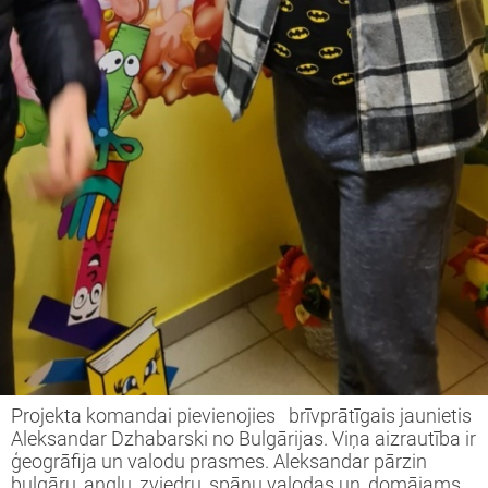
Projekta komandai pievienojies brīvprātīgais jaunietis
Aleksandar Dzhabarski no Bulgārijas. Viņa aizrautība ir
ģeogrāfija un valodu prasmes. Aleksandar pārzin
bulgāru, angļu, zviedru, spāņu valodas un, domājams,