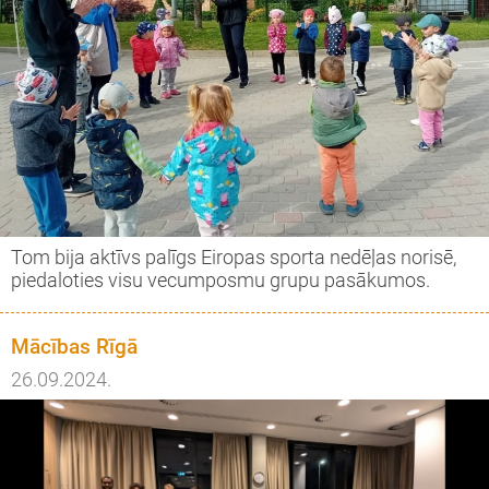
Tom bija aktīvs palīgs Eiropas sporta nedēļas norisē,
piedaloties visu vecumposmu grupu pasākumos.
Mācības Rīgā
26.09.2024.