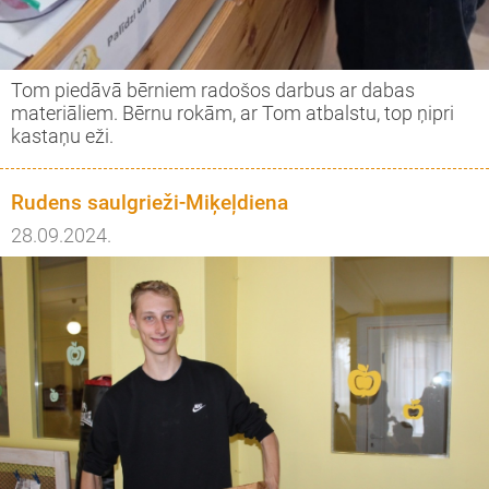
Tom piedāvā bērniem radošos darbus ar dabas
materiāliem. Bērnu rokām, ar Tom atbalstu, top ņipri
kastaņu eži.
Rudens saulgrieži-Miķeļdiena
28.09.2024.