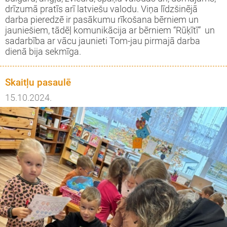
drīzumā pratīs arī latviešu valodu. Viņa līdzšinējā
darba pieredzē ir pasākumu rīkošana bērniem un
jauniešiem, tādēļ komunikācija ar bērniem “Rūķītī” un
sadarbība ar vācu jaunieti Tom-jau pirmajā darba
dienā bija sekmīga.
Skaitļu pasaulē
15.10.2024.