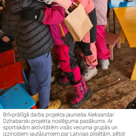
Brīvprātīgā darba projekta jaunieša Aleksandar
Dzhabarski projekta noslēguma pasākums. Ar
sportiskām aktivitātēm visās vecuma grupās un
izzinošiem jautājumiem par Latvijas pilsētām, pētot