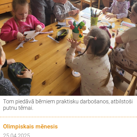
Tom piedāvā bērniem praktisku darbošanos, atbilstoši
putnu tēmai.
Olimpiskais mēnesis
25.04.2025.