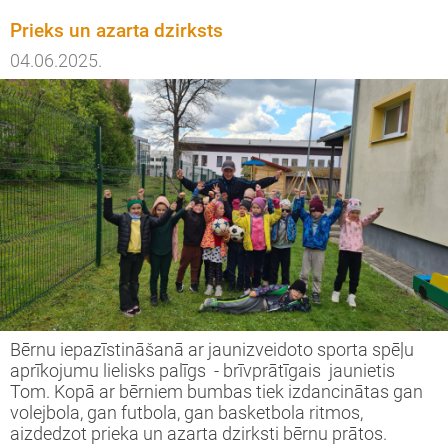
Prieks un azarta dzirksts
04.06.2025.
Bērnu iepazīstināšanā ar jaunizveidoto sporta spēļu
aprīkojumu lielisks palīgs - brīvprātīgais jaunietis
Tom. Kopā ar bērniem bumbas tiek izdancinātas gan
volejbola, gan futbola, gan basketbola ritmos,
aizdedzot prieka un azarta dzirksti bērnu prātos.