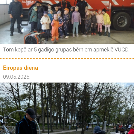
Tom kopā ar 5 gadīgo grupas bērniem apmeklē VUGD.
Eiropas diena
09.05.2025.