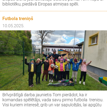
bibliotēku, piedāvā Eiropas atmiņas spēli.
Futbola treniņš
10.05.2025.
Brīvprātīgā darba jaunietis Tom pierādot, ka ir
komandas spēlētājs, vada savu pirmo futbola treniņu.
Visi kuriem interesē, grib un var sapulcējās, lai apgūtu