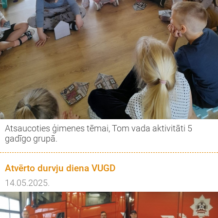
Atsaucoties ģimenes tēmai, Tom vada aktivitāti 5
gadīgo grupā.
Atvērto durvju diena VUGD
14.05.2025.