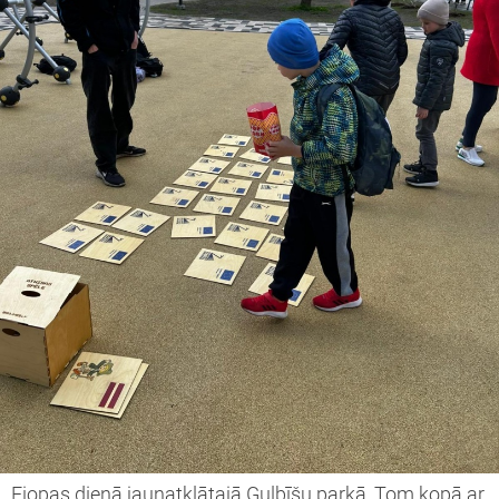
Eiopas dienā jaunatklātajā Gulbīšu parkā, Tom kopā ar