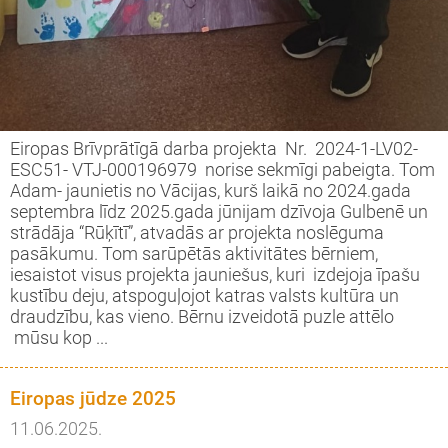
Eiropas Brīvprātīgā darba projekta Nr. 2024-1-LV02-
ESC51- VTJ-000196979 norise sekmīgi pabeigta. Tom
Adam- jaunietis no Vācijas, kurš laikā no 2024.gada
septembra līdz 2025.gada jūnijam dzīvoja Gulbenē un
strādāja “Rūķītī”, atvadās ar projekta noslēguma
pasākumu. Tom sarūpētās aktivitātes bērniem,
iesaistot visus projekta jauniešus, kuri izdejoja īpašu
kustību deju, atspoguļojot katras valsts kultūra un
draudzību, kas vieno. Bērnu izveidotā puzle attēlo
mūsu kop ...
Eiropas jūdze 2025
11.06.2025.