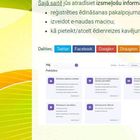
Šajā saitē
jūs atradīsiet
izsmeļošu inform
reģistrēties ēdināšanas pakalpojum
izveidot e-naudas maciņu;
kā pieteikt/atcelt ēdienreizes kavēju
Dalīties:
Twitter
Facebook
Google+
Draugiem