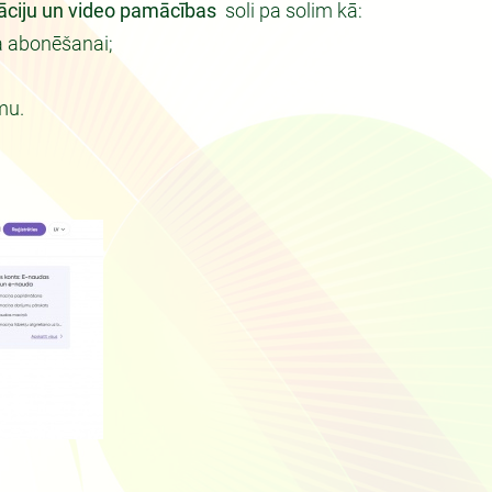
āciju un video pamācības
soli pa solim kā:
a abonēšanai;
mu.