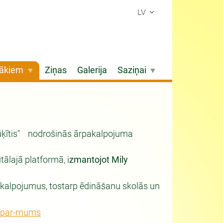
LV
ākiem
Ziņas
Galerija
Saziņai
Rūķītis" nodrošinās ārpakalpojuma
ālajā platformā, i
zmantojot Mily
kalpojumus, tostarp ēdināšanu skolās un
lv/par-mums