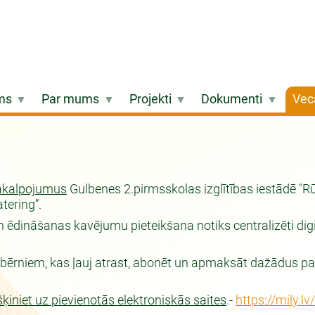
ms
Par mums
Projekti
Dokumenti
Vec
akalpojumus
Gulbenes 2.pirmsskolas izglītības iestādē "
atering”.
 ēdināšanas kavējumu pieteikšana notiks centralizēti digit
bērniem, kas ļauj atrast, abonēt un apmaksāt dažādus pa
šķiniet uz pievienotās elektroniskās saites
.-
https://mily.