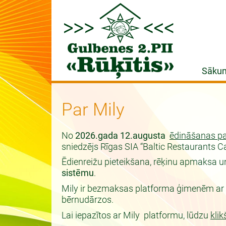
Sāku
Par Mily
No
2026.gada 12.augusta
ēdināšanas p
sniedzējs Rīgas SIA “Baltic Restaurants C
Ēdienreižu pieteikšana, rēķinu apmaksa un
sistēmu
.
Mily ir bezmaksas platforma ģimenēm ar 
bērnudārzos.
Lai iepazītos ar Mily platformu, lūdzu
klik