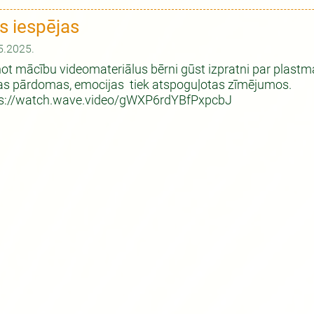
s iespējas
5.2025.
not mācību videomateriālus bērni gūst izpratni par plastmas
s pārdomas, emocijas tiek atspoguļotas zīmējumos.
ps://watch.wave.video/gWXP6rdYBfPxpcbJ