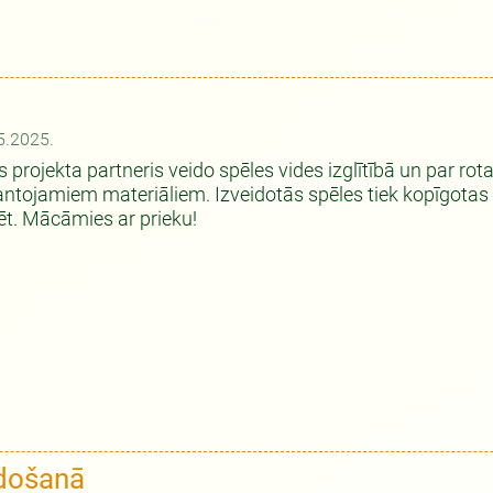
5.2025.
s projekta partneris veido spēles vides izglītībā un par rot
ntojamiem materiāliem. Izveidotās spēles tiek kopīgotas u
ēt. Mācāmies ar prieku!
idošanā