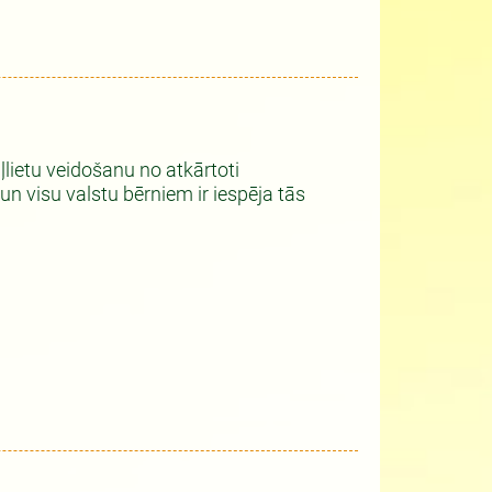
aļlietu veidošanu no atkārtoti
n visu valstu bērniem ir iespēja tās