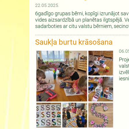
22.05.2025.
6gadīgo grupas bērni, kopīgi izrunājot sav
vides aizsardzībā un planētas ilgtspējā. 
sadarboties ar citu valstu bērniem, secinot
Saukļa burtu krāsošana
06.0
Proj
vals
izvē
iesn