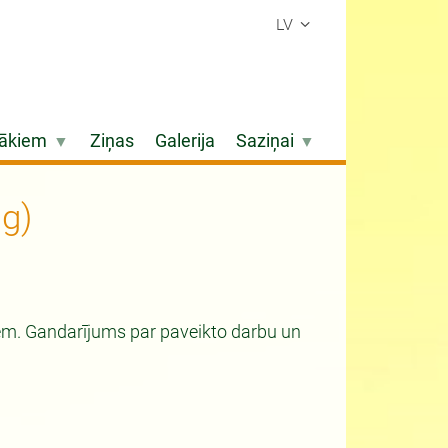
LV
ākiem
Ziņas
Galerija
Saziņai
ng)
giem. Gandarījums par paveikto darbu un