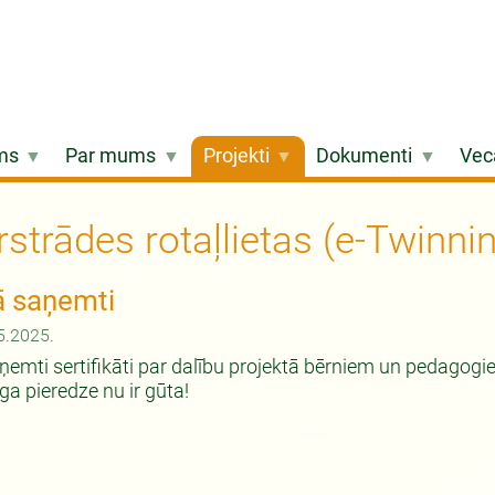
ms
Par mums
Projekti
Dokumenti
Vec
strādes rotaļlietas (e-Twinni
tā saņemti
5.2025.
aņemti sertifikāti par dalību projektā bērniem un pedago
īga pieredze nu ir gūta!