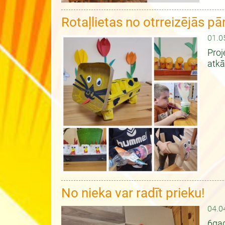
Rotaļlietas no otrreizējās p
01.0
Proj
atkā
No nieka var radīt prieku!
04.0
6gad