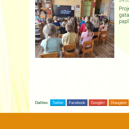
24.0
Proj
gata
papī
Dalīties:
Twitter
Facebook
Google+
Draugiem