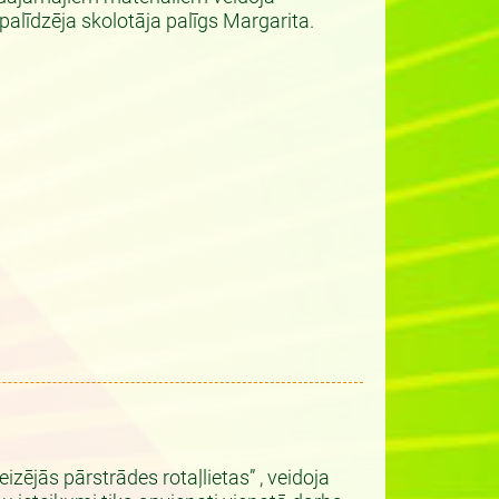
palīdzēja skolotāja palīgs Margarita.
ējās pārstrādes rotaļlietas” , veidoja