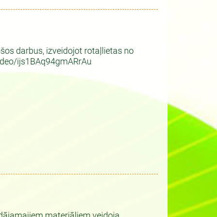
ošos darbus, izveidojot rotaļlietas no
.video/ijs1BAq94gmARrAu
trādājamajiem materiāliem veidoja