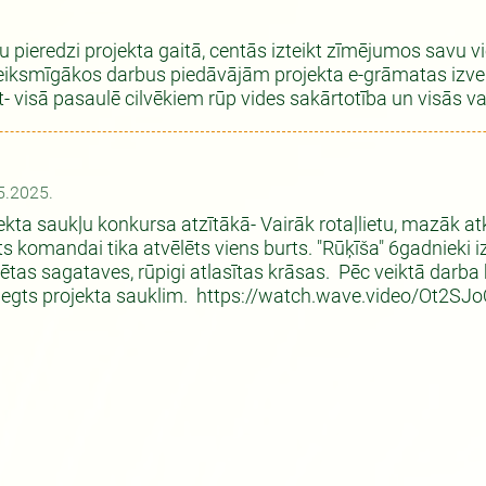
u pieredzi projekta gaitā, centās izteikt zīmējumos savu 
Veiksmīgākos darbus piedāvājām projekta e-grāmatas izveid
- visā pasaulē cilvēkiem rūp vides sakārtotība un visās val
5.2025.
ekta saukļu konkursa atzītākā- Vairāk rotaļlietu, mazāk at
ts komandai tika atvēlēts viens burts. "Rūķīša" 6gadnieki 
lētas sagataves, rūpigi atlasītas krāsas. Pēc veiktā darba b
iegts projekta sauklim. https://watch.wave.video/Ot2