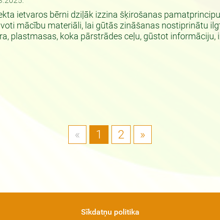
3.2025.
ekta ietvaros bērni dziļāk izzina šķirošanas pamatprincipu
voti mācību materiāli, lai gūtās zināšanas nostiprinātu il
ra, plastmasas, koka pārstrādes ceļu, gūstot informāciju, 
«
1
2
»
Sīkdatņu politika