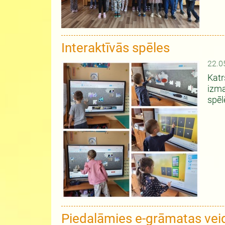
Interaktīvās spēles
22.0
Katr
izma
spēl
Piedalāmies e-grāmatas ve