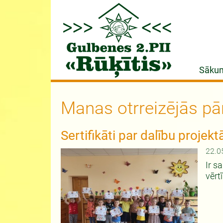
Sāku
Manas otrreizējās pār
Sertifikāti par dalību projek
22.0
Ir s
vērt