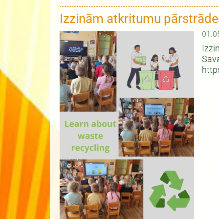
Izzinām atkritumu pārstrāde
01.0
Izzi
Sava
htt