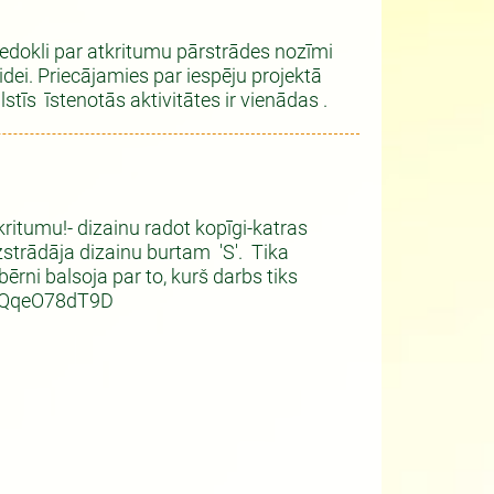
viedokli par atkritumu pārstrādes nozīmi
ei. Priecājamies par iespēju projektā
stīs īstenotās aktivitātes ir vienādas .
kritumu!- dizainu radot kopīgi-katras
izstrādāja dizainu burtam 'S'. Tika
ērni balsoja par to, kurš darbs tiks
SJoQqeO78dT9D