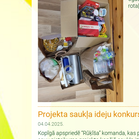
rota
Projekta saukļa ideju konkur
04.04.2025.
Kopīgā apspriedē “Rūķīša” komanda, kas pi