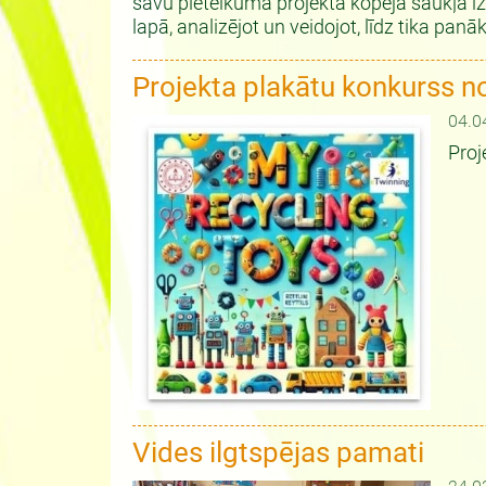
savu pieteikuma projekta kopējā saukļa i
lapā, analizējot un veidojot, līdz tika p
Projekta plakātu konkurss n
04.0
Proj
Vides ilgtspējas pamati