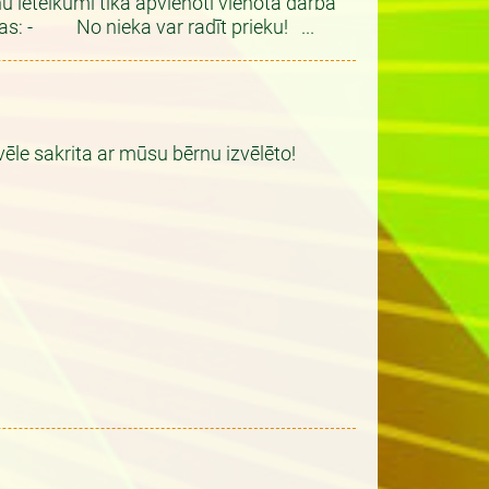
ieteikumi tika apvienoti vienotā darba
jas: - No nieka var radīt prieku! ...
vēle sakrita ar mūsu bērnu izvēlēto!