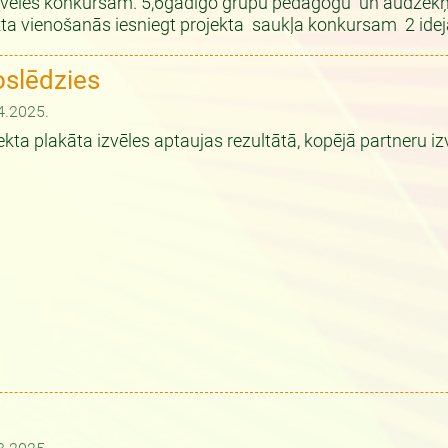
zvēles konkursam. 5,6gadīgo grupu pedagogu un audzēkņu 
anākta vienošanās iesniegt projekta saukļa konkursam 2 ide
oslēdzies
4.2025.
ekta plakāta izvēles aptaujas rezultātā, kopējā partneru iz