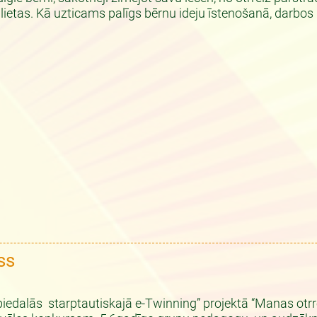
ļlietas. Kā uzticams palīgs bērnu ideju īstenošanā, darbos 
ss
edalās starptautiskajā e-Twinning” projektā “Manas otrreiz