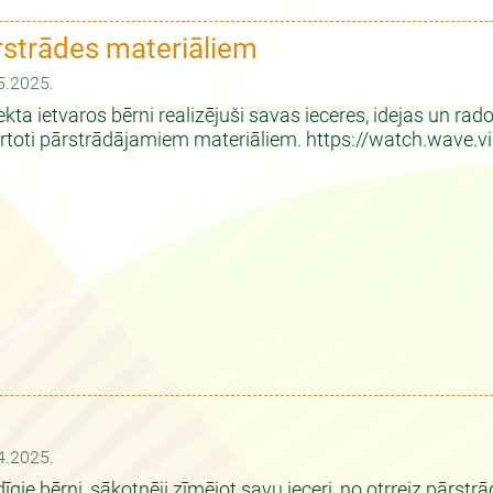
ārstrādes materiāliem
5.2025.
ekta ietvaros bērni realizējuši savas ieceres, idejas un rad
rtoti pārstrādājamiem materiāliem. https://watch.wave
4.2025.
īgie bērni, sākotnēji zīmējot savu ieceri, no otrreiz pārs