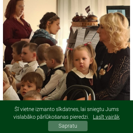
Šī vietne izmanto sīkdatnes, lai sniegtu Jums
vislabāko pārlūkošanas pieredzi.
Lasīt vairāk
© 2019, Gulbenes 2.pirmsskolas izglītības iestāde "Rūķītis". Visas tiesības
Sapratu
aizsargātas.
SIA MegaSoft - mājaslapu izstrāde